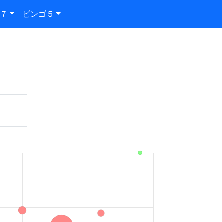
７
ビンゴ５