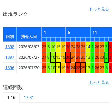
もっと見る
出現ランク
1
6
11
回別
抽せん日
1398
2026/08/03
27
8
10
15
19
30
24
28
25
14
1
26
23
3
3
1397
2026/07/27
27
8
10
15
19
30
24
28
25
13
1
26
23
3
3
1396
2026/07/20
27
8
10
15
19
30
24
28
25
13
1
26
23
3
3
もっと見る
連続回数
1-16
17-31