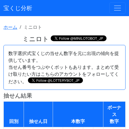
宝くじ分析
ホーム
ミニロト
ミニロト
数字選択式宝くじの当せん数字を元に出現の傾向を提
供しています。
当せん番号をつぶやくボットもあります。まとめて受
け取りたい方はこちらのアカウントをフォローしてく
ださい。
抽せん結果
ボーナ
ス
回別
抽せん日
本数字
数字