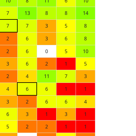
10
8
11
6
10
7
13
8
8
14
7
7
3
5
8
2
6
3
6
8
2
6
0
5
10
3
6
2
1
5
2
4
11
7
3
4
6
6
1
1
3
2
6
6
4
6
3
1
3
1
5
2
2
1
1