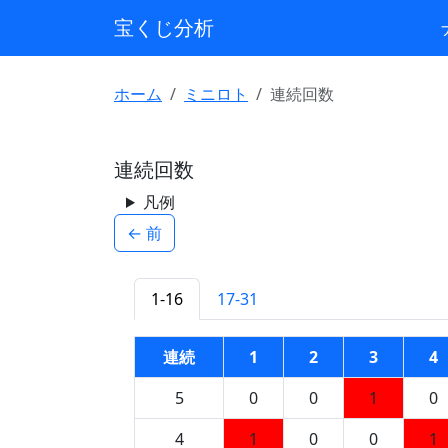
宝くじ分析
ホーム
ミニロト
連続回数
連続回数
凡例
← 前
1-16
17-31
連続
1
2
3
4
5
0
0
1
0
4
1
0
0
1