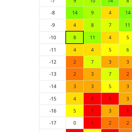
-7
9
10
14
8
-8
14
9
4
14
-9
4
8
7
11
-10
8
11
4
5
-11
4
4
5
6
-12
2
7
3
3
-13
2
3
7
2
-14
3
3
5
3
-15
4
1
1
3
-16
5
1
3
1
-17
0
1
2
2