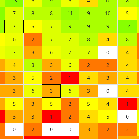
13
6
9
6
4
10
8
7
8
8
11
9
10
5
7
5
7
9
9
9
12
6
2
7
7
8
4
8
7
3
6
7
7
0
4
4
8
3
6
2
2
4
3
5
2
1
4
3
4
3
6
3
6
3
0
4
5
3
5
2
5
4
1
3
3
1
2
4
5
0
0
2
0
0
3
2
2