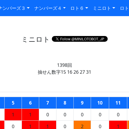
ナンバーズ３
ナンバーズ４
ロト６
ミニロト
ロト
ミニロト
1398回
抽せん数字15 16 26 27 31
5
6
7
8
9
10
11
1
1
0
0
0
0
0
0
1
1
0
2
0
1