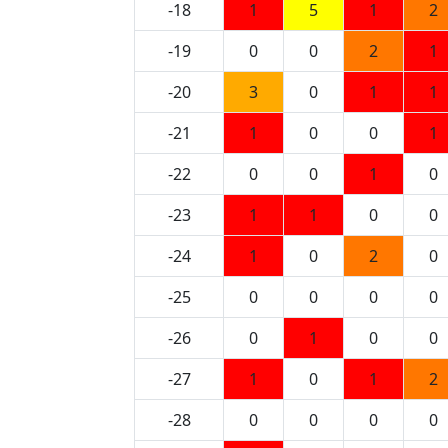
-18
1
5
1
2
-19
0
0
2
1
-20
3
0
1
1
-21
1
0
0
1
-22
0
0
1
0
-23
1
1
0
0
-24
1
0
2
0
-25
0
0
0
0
-26
0
1
0
0
-27
1
0
1
2
-28
0
0
0
0